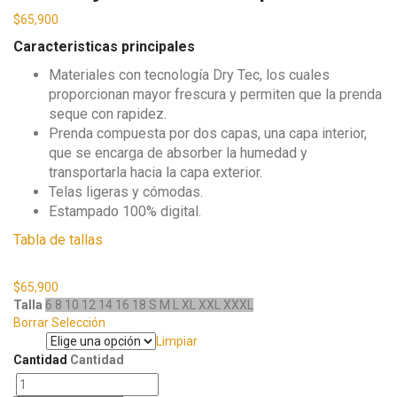
$
65,900
Caracteristicas principales
Materiales con tecnología Dry Tec, los cuales
proporcionan mayor frescura y permiten que la prenda
seque con rapidez.
Prenda compuesta por dos capas, una capa interior,
que se encarga de absorber la humedad y
transportarla hacia la capa exterior.
Telas ligeras y cómodas.
Estampado 100% digital.
Tabla de tallas
$
65,900
Talla
6
8
10
12
14
16
18
S
M
L
XL
XXL
XXXL
Borrar Selección
Limpiar
Talla
Cantidad
Cantidad