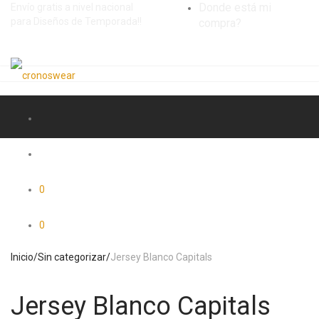
Donde está mi
Envío gratis a nivel nacional
para Diseños de Temporada!!
compra?
0
0
Inicio
/
Sin categorizar
/
Jersey Blanco Capitals
Jersey Blanco Capitals