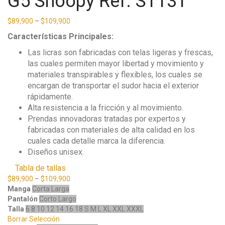
G5 Snoopy Ref. ST131
$
89,900
–
$
109,900
Características Principales:
Las licras son fabricadas con telas ligeras y frescas,
las cuales permiten mayor libertad y movimiento y
materiales transpirables y flexibles, los cuales se
encargan de transportar el sudor hacia el exterior
rápidamente.
Alta resistencia a la fricción y al movimiento.
Prendas innovadoras tratadas por expertos y
fabricadas con materiales de alta calidad en los
cuales cada detalle marca la diferencia.
Diseños unisex.
Tabla de tallas
$
89,900
–
$
109,900
Manga
Corta
Larga
Pantalón
Corto
Largo
Talla
6
8
10
12
14
16
18
S
M
L
XL
XXL
XXXL
Borrar Selección