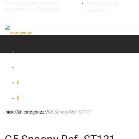
Donde está mi
Envío gratis a nivel nacional
para Diseños de Temporada!!
compra?
0
0
Inicio
/
Sin categorizar
/
G5 Snoopy Ref. ST131