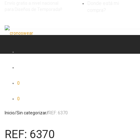
Donde está mi
Envío gratis a nivel nacional
para Diseños de Temporada!!
compra?
0
0
Inicio
/
Sin categorizar
/
REF: 6370
REF: 6370