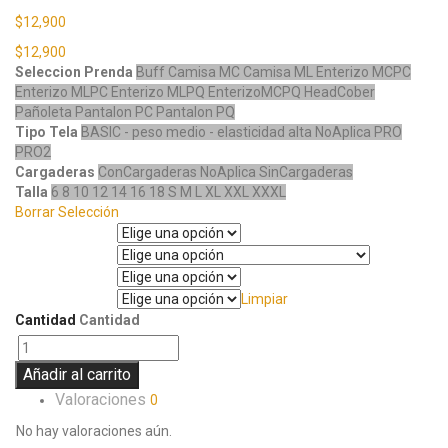
$
12,900
$
12,900
Seleccion Prenda
Buff
Camisa MC
Camisa ML
Enterizo MCPC
Enterizo MLPC
Enterizo MLPQ
EnterizoMCPQ
HeadCober
Pañoleta
Pantalon PC
Pantalon PQ
Tipo Tela
BASIC - peso medio - elasticidad alta
NoAplica
PRO
PRO2
Cargaderas
ConCargaderas
NoAplica
SinCargaderas
Talla
6
8
10
12
14
16
18
S
M
L
XL
XXL
XXXL
Borrar Selección
Seleccion Prenda
Tipo Tela
Cargaderas
Limpiar
Talla
Cantidad
Cantidad
Añadir al carrito
Valoraciones
0
No hay valoraciones aún.