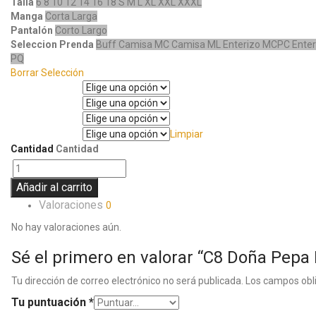
Talla
6
8
10
12
14
16
18
S
M
L
XL
XXL
XXXL
Manga
Corta
Larga
Pantalón
Corto
Largo
Seleccion Prenda
Buff
Camisa MC
Camisa ML
Enterizo MCPC
Ente
PQ
Borrar Selección
Talla
Manga
Pantalón
Limpiar
Seleccion Prenda
Cantidad
Cantidad
Añadir al carrito
Valoraciones
0
No hay valoraciones aún.
Sé el primero en valorar “C8 Doña Pepa
Tu dirección de correo electrónico no será publicada.
Los campos obl
Tu puntuación
*