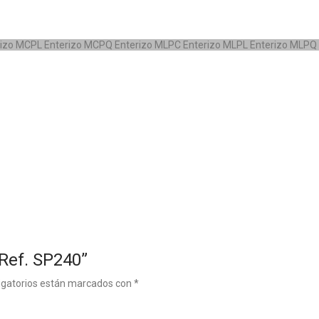
rizo MCPL
Enterizo MCPQ
Enterizo MLPC
Enterizo MLPL
Enterizo MLPQ
 Ref. SP240”
igatorios están marcados con
*