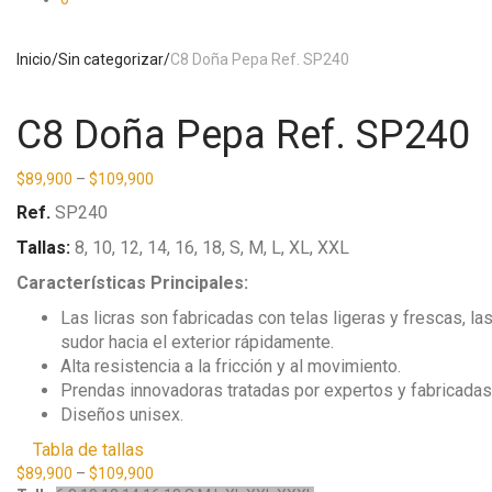
Inicio
/
Sin categorizar
/
C8 Doña Pepa Ref. SP240
C8 Doña Pepa Ref. SP240
$
89,900
–
$
109,900
Ref.
SP240
Tallas:
8, 10, 12, 14, 16, 18, S, M, L, XL, XXL
Características Principales:
Las licras son fabricadas con telas ligeras y frescas, l
sudor hacia el exterior rápidamente.
Alta resistencia a la fricción y al movimiento.
Prendas innovadoras tratadas por expertos y fabricadas c
Diseños unisex.
Tabla de tallas
$
89,900
–
$
109,900