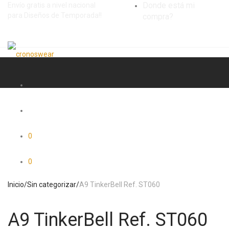
Donde está mi
Envío gratis a nivel nacional
para Diseños de Temporada!!
compra?
0
0
Inicio
/
Sin categorizar
/
A9 TinkerBell Ref. ST060
A9 TinkerBell Ref. ST060