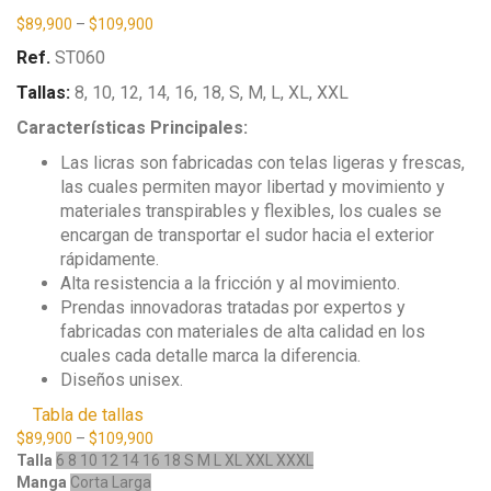
$
89,900
–
$
109,900
Ref.
ST060
Tallas:
8, 10, 12, 14, 16, 18, S, M, L, XL, XXL
Características Principales:
Las licras son fabricadas con telas ligeras y frescas,
las cuales permiten mayor libertad y movimiento y
materiales transpirables y flexibles, los cuales se
encargan de transportar el sudor hacia el exterior
rápidamente.
Alta resistencia a la fricción y al movimiento.
Prendas innovadoras tratadas por expertos y
fabricadas con materiales de alta calidad en los
cuales cada detalle marca la diferencia.
Diseños unisex.
Tabla de tallas
$
89,900
–
$
109,900
Talla
6
8
10
12
14
16
18
S
M
L
XL
XXL
XXXL
Manga
Corta
Larga