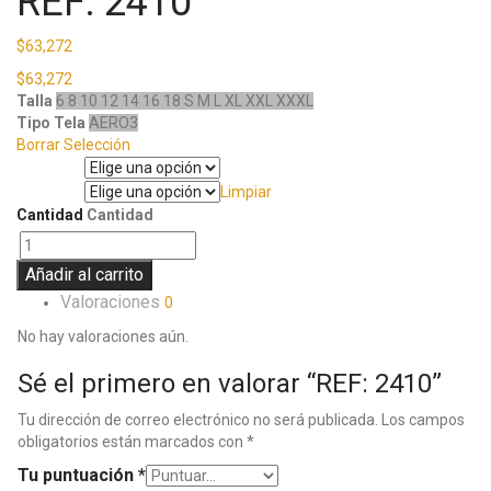
REF: 2410
$
63,272
$
63,272
Talla
6
8
10
12
14
16
18
S
M
L
XL
XXL
XXXL
Tipo Tela
AERO3
Borrar Selección
Talla
Limpiar
Tipo Tela
Cantidad
Cantidad
Añadir al carrito
Valoraciones
0
No hay valoraciones aún.
Sé el primero en valorar “REF: 2410”
Tu dirección de correo electrónico no será publicada.
Los campos
obligatorios están marcados con
*
Tu puntuación
*