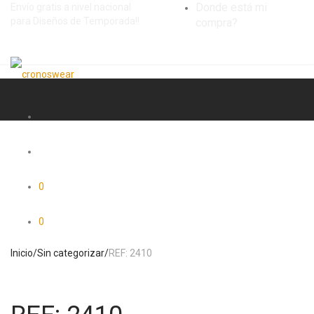
Donde está mi
Envío gratis a nivel nacional
para Diseños de Temporada!!
compra?
0
0
Inicio
/
Sin categorizar
/
REF: 2410