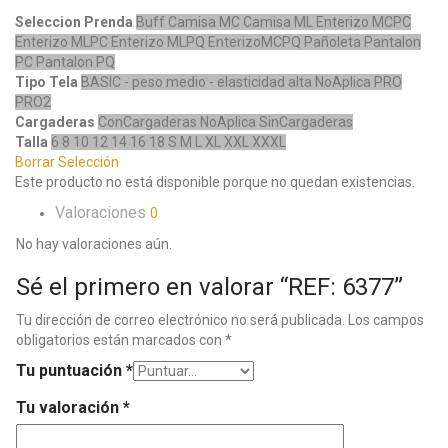
Seleccion Prenda
Buff
Camisa MC
Camisa ML
Enterizo MCPC
Enterizo MLPC
Enterizo MLPQ
EnterizoMCPQ
Pañoleta
Pantalon
PC
Pantalon PQ
Tipo Tela
BASIC - peso medio - elasticidad alta
NoAplica
PRO
PRO2
Cargaderas
ConCargaderas
NoAplica
SinCargaderas
Talla
6
8
10
12
14
16
18
S
M
L
XL
XXL
XXXL
Borrar Selección
Este producto no está disponible porque no quedan existencias.
Valoraciones
0
No hay valoraciones aún.
Sé el primero en valorar “REF: 6377”
Tu dirección de correo electrónico no será publicada.
Los campos
obligatorios están marcados con
*
Tu puntuación
*
Tu valoración
*