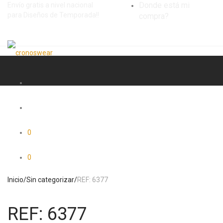
Donde está mi
Envío gratis a nivel nacional
para Diseños de Temporada!!
compra?
0
0
Inicio
/
Sin categorizar
/
REF: 6377
REF: 6377