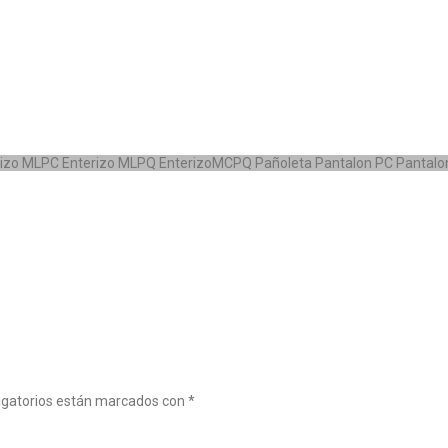
rizo MLPC
Enterizo MLPQ
EnterizoMCPQ
Pañoleta
Pantalon PC
Pantalo
igatorios están marcados con
*