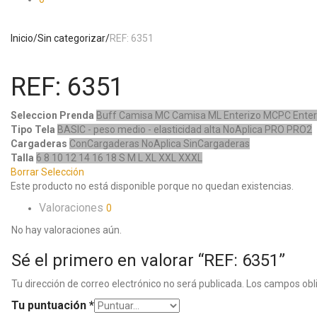
Inicio
/
Sin categorizar
/
REF: 6351
REF: 6351
Seleccion Prenda
Buff
Camisa MC
Camisa ML
Enterizo MCPC
Ente
Tipo Tela
BASIC - peso medio - elasticidad alta
NoAplica
PRO
PRO2
Cargaderas
ConCargaderas
NoAplica
SinCargaderas
Talla
6
8
10
12
14
16
18
S
M
L
XL
XXL
XXXL
Borrar Selección
Este producto no está disponible porque no quedan existencias.
Valoraciones
0
No hay valoraciones aún.
Sé el primero en valorar “REF: 6351”
Tu dirección de correo electrónico no será publicada.
Los campos obl
Tu puntuación
*